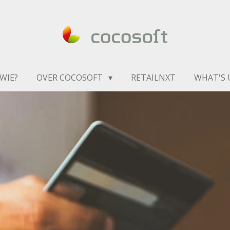
WIE?
OVER COCOSOFT
RETAILNXT
WHAT'S U