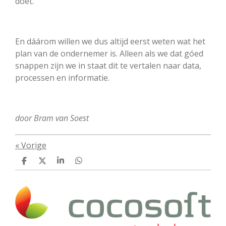
doet.
En dáárom willen we dus altijd eerst weten wat het
plan van de ondernemer is. Alleen als we dat góed
snappen zijn we in staat dit te vertalen naar data,
processen en informatie.
door Bram van Soest
«
Vorige
D
D
S
D
e
e
h
e
l
e
a
l
e
l
r
e
n
e
n